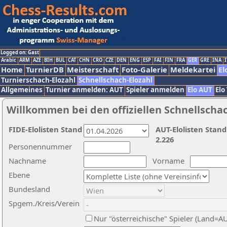
Logged on: Gast
Arabic
ARM
AZE
BIH
BUL
CAT
CHN
CRO
CZE
DEN
ENG
ESP
FAI
FIN
FRA
GER
GRE
INA
I
Home
TurnierDB
Meisterschaft
Foto-Galerie
Meldekartei
El
Turnierschach-Elozahl
Schnellschach-Elozahl
Allgemeines
Turnier anmelden: AUT
Spieler anmelden
Elo AUT
Elo
Willkommen bei den offiziellen Schnellscha
FIDE-Elolisten Stand
AUT-Elolisten Stand
2.226
Personennummer
Nachname
Vorname
Ebene
Bundesland
Spgem./Kreis/Verein
Nur "österreichische" Spieler (Land=A