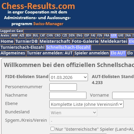
Logged on: Gast
Arabic
ARM
AZE
BIH
BUL
CAT
CHN
CRO
CZE
DEN
ENG
ESP
FAI
FIN
FRA
GER
GRE
INA
I
Home
TurnierDB
Meisterschaft
Foto-Galerie
Meldekartei
El
Turnierschach-Elozahl
Schnellschach-Elozahl
Allgemeines
Turnier anmelden: AUT
Spieler anmelden
Elo AUT
Elo
Willkommen bei den offiziellen Schnellscha
FIDE-Elolisten Stand
AUT-Elolisten Stand
4.233
Personennummer
Nachname
Vorname
Ebene
Bundesland
Spgem./Kreis/Verein
Nur "österreichische" Spieler (Land=A