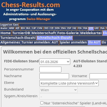
Logged on: Gast
Arabic
ARM
AZE
BIH
BUL
CAT
CHN
CRO
CZE
DEN
ENG
ESP
FAI
FIN
FRA
GER
GRE
INA
I
Home
TurnierDB
Meisterschaft
Foto-Galerie
Meldekartei
El
Turnierschach-Elozahl
Schnellschach-Elozahl
Allgemeines
Turnier anmelden: AUT
Spieler anmelden
Elo AUT
Elo
Willkommen bei den offiziellen Schnellscha
FIDE-Elolisten Stand
AUT-Elolisten Stand
4.233
Personennummer
Nachname
Vorname
Ebene
Bundesland
Spgem./Kreis/Verein
Nur "österreichische" Spieler (Land=A