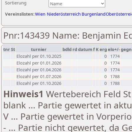
Sortierung
Vereinslisten:
Wien
Niederösterreich
Burgenland
Oberösterrei
Pnr:143439 Name: Benjamin E
tnr
St
turnier
bdld
rd
datum
f
K
erg
elo+/-
gegn
Elozahl per 01.10.2025
0
1774
Elozahl per 01.01.2026
0
1774
Elozahl per 01.04.2026
0
1774
Elozahl per 01.07.2026
0
1788
Elozahl per 01.10.2026
0
1788
Hinweis1
Wertebereich Feld St 
blank ... Partie gewertet in akt
V ... Partie gewertet in Vorperi
- ... Partie nicht gewertet, da 