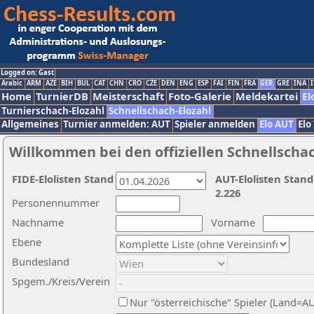
Logged on: Gast
Arabic
ARM
AZE
BIH
BUL
CAT
CHN
CRO
CZE
DEN
ENG
ESP
FAI
FIN
FRA
GER
GRE
INA
I
Home
TurnierDB
Meisterschaft
Foto-Galerie
Meldekartei
El
Turnierschach-Elozahl
Schnellschach-Elozahl
Allgemeines
Turnier anmelden: AUT
Spieler anmelden
Elo AUT
Elo
Willkommen bei den offiziellen Schnellscha
FIDE-Elolisten Stand
AUT-Elolisten Stand
2.226
Personennummer
Nachname
Vorname
Ebene
Bundesland
Spgem./Kreis/Verein
Nur "österreichische" Spieler (Land=A