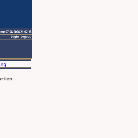
ime 07.08.2026 21:02:13
Login
Logout
artien: