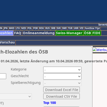
Servert
TA
JPN
MKD
LTU
NED
POL
POR
ROU
RUS
SRB
SVK
SWE
TUR
UKR
VIE
FontSize:11pt
ozahlen
FAQ
Onlineanmeldung
Swiss-Manager
ÖSB
FIDE
 Vorschau
ch-Elozahlen des ÖSB
 01.04.2026, letzte Änderung am 10.04.2026 09:59, gewertete P
Kategorie
Geschlecht
Spielberechtigung
Top 100
UT)