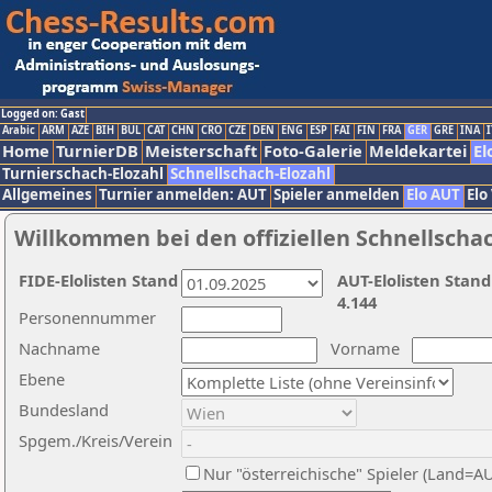
Logged on: Gast
Arabic
ARM
AZE
BIH
BUL
CAT
CHN
CRO
CZE
DEN
ENG
ESP
FAI
FIN
FRA
GER
GRE
INA
I
Home
TurnierDB
Meisterschaft
Foto-Galerie
Meldekartei
El
Turnierschach-Elozahl
Schnellschach-Elozahl
Allgemeines
Turnier anmelden: AUT
Spieler anmelden
Elo AUT
Elo
Willkommen bei den offiziellen Schnellscha
FIDE-Elolisten Stand
AUT-Elolisten Stand
4.144
Personennummer
Nachname
Vorname
Ebene
Bundesland
Spgem./Kreis/Verein
Nur "österreichische" Spieler (Land=A