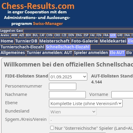
Logged on: Gast
Arabic
ARM
AZE
BIH
BUL
CAT
CHN
CRO
CZE
DEN
ENG
ESP
FAI
FIN
FRA
GER
GRE
INA
I
Home
TurnierDB
Meisterschaft
Foto-Galerie
Meldekartei
El
Turnierschach-Elozahl
Schnellschach-Elozahl
Allgemeines
Turnier anmelden: AUT
Spieler anmelden
Elo AUT
Elo
Willkommen bei den offiziellen Schnellscha
FIDE-Elolisten Stand
AUT-Elolisten Stand
4.144
Personennummer
Nachname
Vorname
Ebene
Bundesland
Spgem./Kreis/Verein
Nur "österreichische" Spieler (Land=A