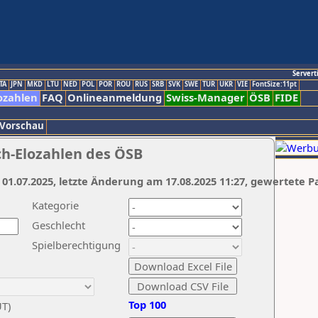
Servert
TA
JPN
MKD
LTU
NED
POL
POR
ROU
RUS
SRB
SVK
SWE
TUR
UKR
VIE
FontSize:11pt
ozahlen
FAQ
Onlineanmeldung
Swiss-Manager
ÖSB
FIDE
 Vorschau
ch-Elozahlen des ÖSB
 01.07.2025, letzte Änderung am 17.08.2025 11:27, gewertete P
Kategorie
Geschlecht
Spielberechtigung
Top 100
UT)