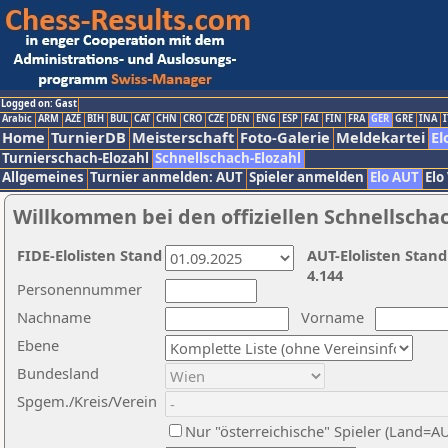
Logged on: Gast
Arabic
ARM
AZE
BIH
BUL
CAT
CHN
CRO
CZE
DEN
ENG
ESP
FAI
FIN
FRA
GER
GRE
INA
I
Home
TurnierDB
Meisterschaft
Foto-Galerie
Meldekartei
El
Turnierschach-Elozahl
Schnellschach-Elozahl
Allgemeines
Turnier anmelden: AUT
Spieler anmelden
Elo AUT
Elo
Willkommen bei den offiziellen Schnellscha
FIDE-Elolisten Stand
AUT-Elolisten Stand
4.144
Personennummer
Nachname
Vorname
Ebene
Bundesland
Spgem./Kreis/Verein
Nur "österreichische" Spieler (Land=A