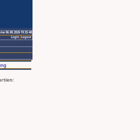
ime 06.08.2026 19:35:48
Login
Logout
artien: