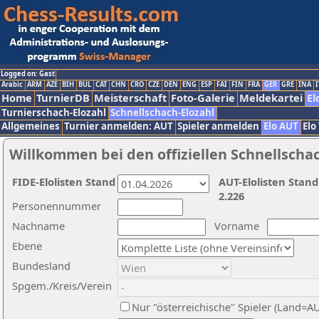
Logged on: Gast
Arabic
ARM
AZE
BIH
BUL
CAT
CHN
CRO
CZE
DEN
ENG
ESP
FAI
FIN
FRA
GER
GRE
INA
I
Home
TurnierDB
Meisterschaft
Foto-Galerie
Meldekartei
El
Turnierschach-Elozahl
Schnellschach-Elozahl
Allgemeines
Turnier anmelden: AUT
Spieler anmelden
Elo AUT
Elo
Willkommen bei den offiziellen Schnellscha
FIDE-Elolisten Stand
AUT-Elolisten Stand
2.226
Personennummer
Nachname
Vorname
Ebene
Bundesland
Spgem./Kreis/Verein
Nur "österreichische" Spieler (Land=A