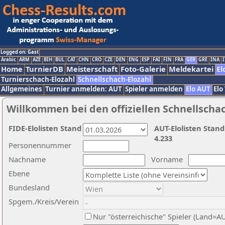
Logged on: Gast
Arabic
ARM
AZE
BIH
BUL
CAT
CHN
CRO
CZE
DEN
ENG
ESP
FAI
FIN
FRA
GER
GRE
INA
I
Home
TurnierDB
Meisterschaft
Foto-Galerie
Meldekartei
El
Turnierschach-Elozahl
Schnellschach-Elozahl
Allgemeines
Turnier anmelden: AUT
Spieler anmelden
Elo AUT
Elo
Willkommen bei den offiziellen Schnellscha
FIDE-Elolisten Stand
AUT-Elolisten Stand
4.233
Personennummer
Nachname
Vorname
Ebene
Bundesland
Spgem./Kreis/Verein
Nur "österreichische" Spieler (Land=A