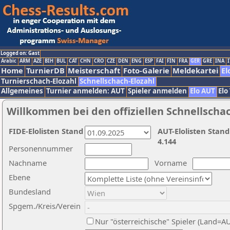
Logged on: Gast
Arabic
ARM
AZE
BIH
BUL
CAT
CHN
CRO
CZE
DEN
ENG
ESP
FAI
FIN
FRA
GER
GRE
INA
I
Home
TurnierDB
Meisterschaft
Foto-Galerie
Meldekartei
El
Turnierschach-Elozahl
Schnellschach-Elozahl
Allgemeines
Turnier anmelden: AUT
Spieler anmelden
Elo AUT
Elo
Willkommen bei den offiziellen Schnellscha
FIDE-Elolisten Stand
AUT-Elolisten Stand
4.144
Personennummer
Nachname
Vorname
Ebene
Bundesland
Spgem./Kreis/Verein
Nur "österreichische" Spieler (Land=A