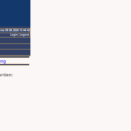
ime 09.08.2026 13:44:42
Login
Logout
artien: