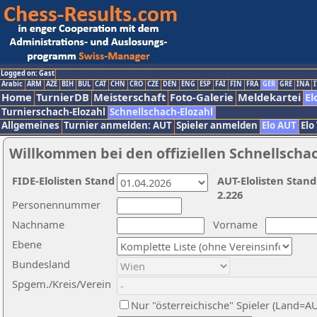
Logged on: Gast
Arabic
ARM
AZE
BIH
BUL
CAT
CHN
CRO
CZE
DEN
ENG
ESP
FAI
FIN
FRA
GER
GRE
INA
I
Home
TurnierDB
Meisterschaft
Foto-Galerie
Meldekartei
El
Turnierschach-Elozahl
Schnellschach-Elozahl
Allgemeines
Turnier anmelden: AUT
Spieler anmelden
Elo AUT
Elo
Willkommen bei den offiziellen Schnellscha
FIDE-Elolisten Stand
AUT-Elolisten Stand
2.226
Personennummer
Nachname
Vorname
Ebene
Bundesland
Spgem./Kreis/Verein
Nur "österreichische" Spieler (Land=A