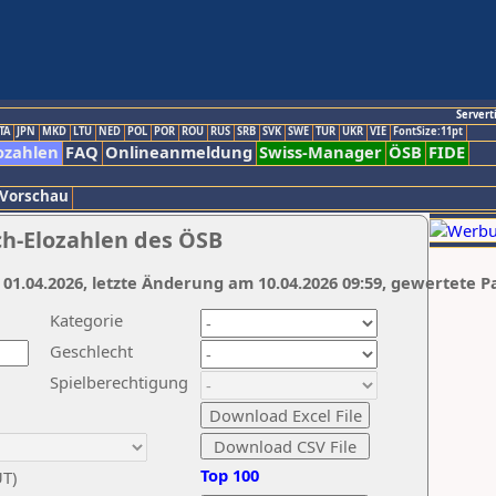
Servert
TA
JPN
MKD
LTU
NED
POL
POR
ROU
RUS
SRB
SVK
SWE
TUR
UKR
VIE
FontSize:11pt
ozahlen
FAQ
Onlineanmeldung
Swiss-Manager
ÖSB
FIDE
 Vorschau
ch-Elozahlen des ÖSB
 01.04.2026, letzte Änderung am 10.04.2026 09:59, gewertete P
Kategorie
Geschlecht
Spielberechtigung
Top 100
UT)