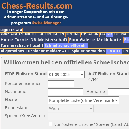
Logged on: Gast
Arabic
ARM
AZE
BIH
BUL
CAT
CHN
CRO
CZE
DEN
ENG
ESP
FAI
FIN
FRA
GER
GRE
INA
I
Home
TurnierDB
Meisterschaft
Foto-Galerie
Meldekartei
El
Turnierschach-Elozahl
Schnellschach-Elozahl
Allgemeines
Turnier anmelden: AUT
Spieler anmelden
Elo AUT
Elo
Willkommen bei den offiziellen Schnellscha
FIDE-Elolisten Stand
AUT-Elolisten Stand
4.144
Personennummer
Nachname
Vorname
Ebene
Bundesland
Spgem./Kreis/Verein
Nur "österreichische" Spieler (Land=A