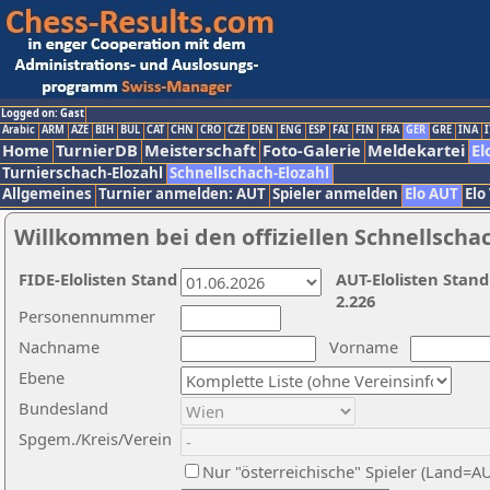
Logged on: Gast
Arabic
ARM
AZE
BIH
BUL
CAT
CHN
CRO
CZE
DEN
ENG
ESP
FAI
FIN
FRA
GER
GRE
INA
I
Home
TurnierDB
Meisterschaft
Foto-Galerie
Meldekartei
El
Turnierschach-Elozahl
Schnellschach-Elozahl
Allgemeines
Turnier anmelden: AUT
Spieler anmelden
Elo AUT
Elo
Willkommen bei den offiziellen Schnellscha
FIDE-Elolisten Stand
AUT-Elolisten Stand
2.226
Personennummer
Nachname
Vorname
Ebene
Bundesland
Spgem./Kreis/Verein
Nur "österreichische" Spieler (Land=A