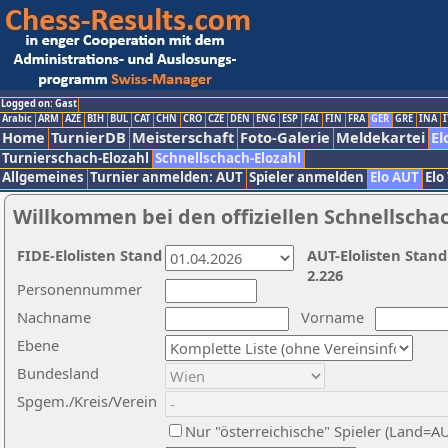
Logged on: Gast
Arabic
ARM
AZE
BIH
BUL
CAT
CHN
CRO
CZE
DEN
ENG
ESP
FAI
FIN
FRA
GER
GRE
INA
I
Home
TurnierDB
Meisterschaft
Foto-Galerie
Meldekartei
El
Turnierschach-Elozahl
Schnellschach-Elozahl
Allgemeines
Turnier anmelden: AUT
Spieler anmelden
Elo AUT
Elo
Willkommen bei den offiziellen Schnellscha
FIDE-Elolisten Stand
AUT-Elolisten Stand
2.226
Personennummer
Nachname
Vorname
Ebene
Bundesland
Spgem./Kreis/Verein
Nur "österreichische" Spieler (Land=A