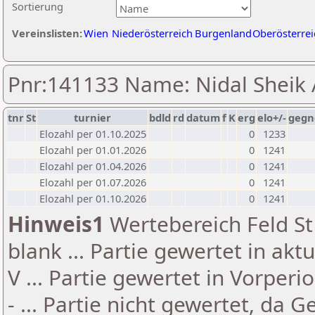
Sortierung
Vereinslisten:
Wien
Niederösterreich
Burgenland
Oberösterrei
Pnr:141133 Name: Nidal Sheik 
tnr
St
turnier
bdld
rd
datum
f
K
erg
elo+/-
gegn
Elozahl per 01.10.2025
0
1233
Elozahl per 01.01.2026
0
1241
Elozahl per 01.04.2026
0
1241
Elozahl per 01.07.2026
0
1241
Elozahl per 01.10.2026
0
1241
Hinweis1
Wertebereich Feld St 
blank ... Partie gewertet in akt
V ... Partie gewertet in Vorperi
- ... Partie nicht gewertet, da 