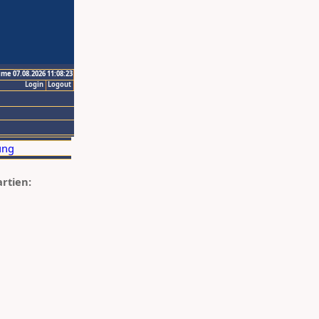
ime 07.08.2026 11:08:23
Login
Logout
artien: