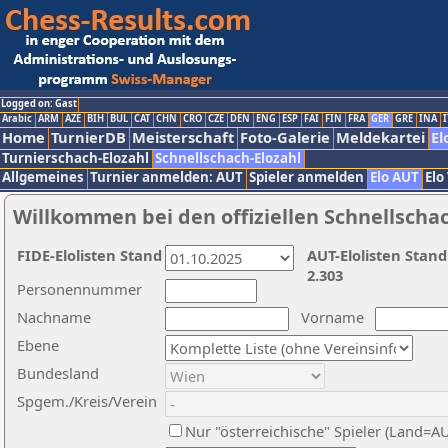
Logged on: Gast
Arabic
ARM
AZE
BIH
BUL
CAT
CHN
CRO
CZE
DEN
ENG
ESP
FAI
FIN
FRA
GER
GRE
INA
I
Home
TurnierDB
Meisterschaft
Foto-Galerie
Meldekartei
El
Turnierschach-Elozahl
Schnellschach-Elozahl
Allgemeines
Turnier anmelden: AUT
Spieler anmelden
Elo AUT
Elo
Willkommen bei den offiziellen Schnellscha
FIDE-Elolisten Stand
AUT-Elolisten Stand
2.303
Personennummer
Nachname
Vorname
Ebene
Bundesland
Spgem./Kreis/Verein
Nur "österreichische" Spieler (Land=A