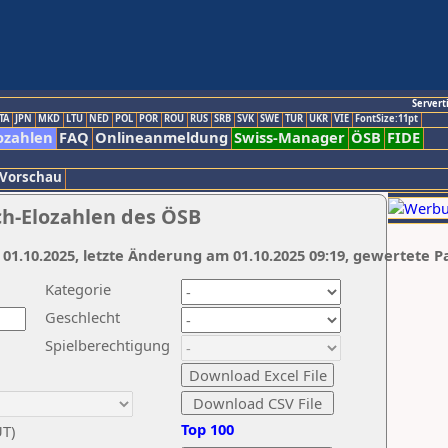
Servert
TA
JPN
MKD
LTU
NED
POL
POR
ROU
RUS
SRB
SVK
SWE
TUR
UKR
VIE
FontSize:11pt
ozahlen
FAQ
Onlineanmeldung
Swiss-Manager
ÖSB
FIDE
 Vorschau
ch-Elozahlen des ÖSB
 01.10.2025, letzte Änderung am 01.10.2025 09:19, gewertete P
Kategorie
Geschlecht
Spielberechtigung
Top 100
UT)