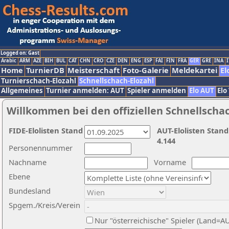
Logged on: Gast
Arabic
ARM
AZE
BIH
BUL
CAT
CHN
CRO
CZE
DEN
ENG
ESP
FAI
FIN
FRA
GER
GRE
INA
I
Home
TurnierDB
Meisterschaft
Foto-Galerie
Meldekartei
El
Turnierschach-Elozahl
Schnellschach-Elozahl
Allgemeines
Turnier anmelden: AUT
Spieler anmelden
Elo AUT
Elo
Willkommen bei den offiziellen Schnellscha
FIDE-Elolisten Stand
AUT-Elolisten Stand
4.144
Personennummer
Nachname
Vorname
Ebene
Bundesland
Spgem./Kreis/Verein
Nur "österreichische" Spieler (Land=A