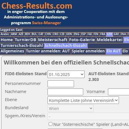
Logged on: Gast
Arabic
ARM
AZE
BIH
BUL
CAT
CHN
CRO
CZE
DEN
ENG
ESP
FAI
FIN
FRA
GER
GRE
INA
I
Home
TurnierDB
Meisterschaft
Foto-Galerie
Meldekartei
El
Turnierschach-Elozahl
Schnellschach-Elozahl
Allgemeines
Turnier anmelden: AUT
Spieler anmelden
Elo AUT
Elo
Willkommen bei den offiziellen Schnellscha
FIDE-Elolisten Stand
AUT-Elolisten Stand
2.303
Personennummer
Nachname
Vorname
Ebene
Bundesland
Spgem./Kreis/Verein
Nur "österreichische" Spieler (Land=A