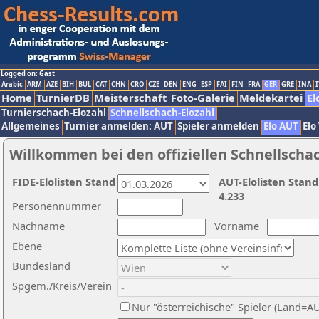
Logged on: Gast
Arabic
ARM
AZE
BIH
BUL
CAT
CHN
CRO
CZE
DEN
ENG
ESP
FAI
FIN
FRA
GER
GRE
INA
I
Home
TurnierDB
Meisterschaft
Foto-Galerie
Meldekartei
El
Turnierschach-Elozahl
Schnellschach-Elozahl
Allgemeines
Turnier anmelden: AUT
Spieler anmelden
Elo AUT
Elo
Willkommen bei den offiziellen Schnellscha
FIDE-Elolisten Stand
AUT-Elolisten Stand
4.233
Personennummer
Nachname
Vorname
Ebene
Bundesland
Spgem./Kreis/Verein
Nur "österreichische" Spieler (Land=A