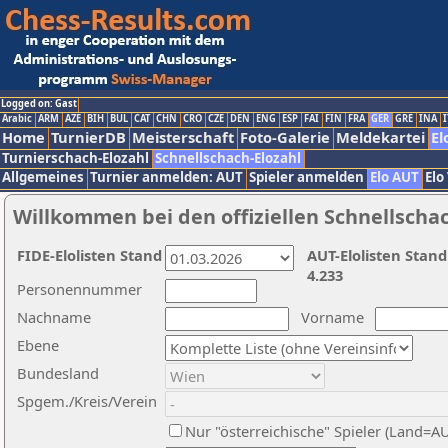
Logged on: Gast
Arabic
ARM
AZE
BIH
BUL
CAT
CHN
CRO
CZE
DEN
ENG
ESP
FAI
FIN
FRA
GER
GRE
INA
I
Home
TurnierDB
Meisterschaft
Foto-Galerie
Meldekartei
El
Turnierschach-Elozahl
Schnellschach-Elozahl
Allgemeines
Turnier anmelden: AUT
Spieler anmelden
Elo AUT
Elo
Willkommen bei den offiziellen Schnellscha
FIDE-Elolisten Stand
AUT-Elolisten Stand
4.233
Personennummer
Nachname
Vorname
Ebene
Bundesland
Spgem./Kreis/Verein
Nur "österreichische" Spieler (Land=A