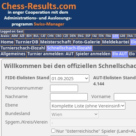
Logged on: Gast
Arabic
ARM
AZE
BIH
BUL
CAT
CHN
CRO
CZE
DEN
ENG
ESP
FAI
FIN
FRA
GER
GRE
INA
I
Home
TurnierDB
Meisterschaft
Foto-Galerie
Meldekartei
El
Turnierschach-Elozahl
Schnellschach-Elozahl
Allgemeines
Turnier anmelden: AUT
Spieler anmelden
Elo AUT
Elo
Willkommen bei den offiziellen Schnellscha
FIDE-Elolisten Stand
AUT-Elolisten Stand
4.144
Personennummer
Nachname
Vorname
Ebene
Bundesland
Spgem./Kreis/Verein
Nur "österreichische" Spieler (Land=A