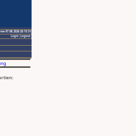
ime 07.08.2026 20:15:51
Login
Logout
artien: