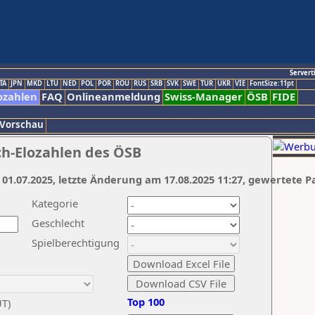
Servert
TA
JPN
MKD
LTU
NED
POL
POR
ROU
RUS
SRB
SVK
SWE
TUR
UKR
VIE
FontSize:11pt
ozahlen
FAQ
Onlineanmeldung
Swiss-Manager
ÖSB
FIDE
 Vorschau
ch-Elozahlen des ÖSB
 01.07.2025, letzte Änderung am 17.08.2025 11:27, gewertete P
Kategorie
Geschlecht
Spielberechtigung
Top 100
UT)