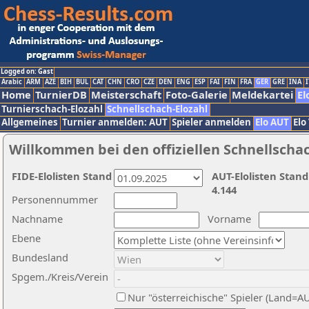
Logged on: Gast
Arabic
ARM
AZE
BIH
BUL
CAT
CHN
CRO
CZE
DEN
ENG
ESP
FAI
FIN
FRA
GER
GRE
INA
I
Home
TurnierDB
Meisterschaft
Foto-Galerie
Meldekartei
El
Turnierschach-Elozahl
Schnellschach-Elozahl
Allgemeines
Turnier anmelden: AUT
Spieler anmelden
Elo AUT
Elo
Willkommen bei den offiziellen Schnellscha
FIDE-Elolisten Stand
AUT-Elolisten Stand
4.144
Personennummer
Nachname
Vorname
Ebene
Bundesland
Spgem./Kreis/Verein
Nur "österreichische" Spieler (Land=A