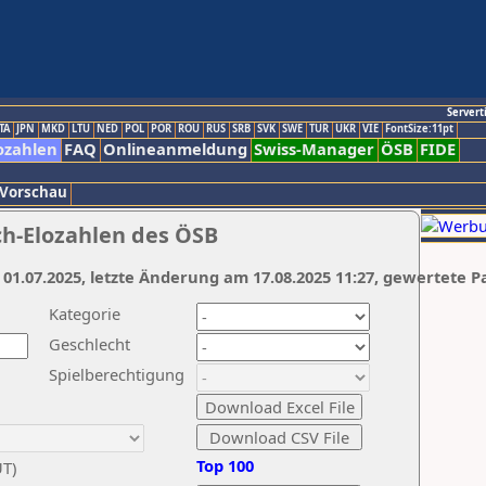
Servert
TA
JPN
MKD
LTU
NED
POL
POR
ROU
RUS
SRB
SVK
SWE
TUR
UKR
VIE
FontSize:11pt
ozahlen
FAQ
Onlineanmeldung
Swiss-Manager
ÖSB
FIDE
 Vorschau
ch-Elozahlen des ÖSB
 01.07.2025, letzte Änderung am 17.08.2025 11:27, gewertete P
Kategorie
Geschlecht
Spielberechtigung
Top 100
UT)