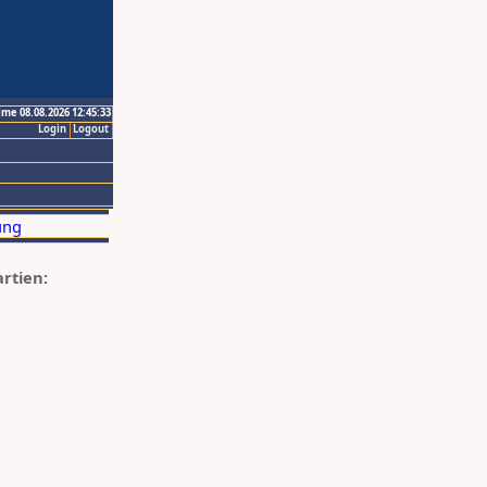
ime 08.08.2026 12:45:33
Login
Logout
artien: