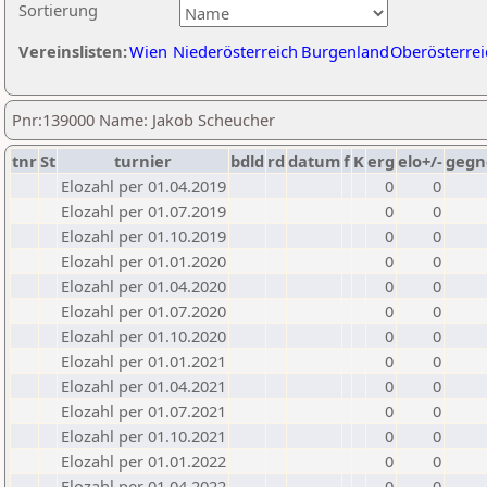
Sortierung
Vereinslisten:
Wien
Niederösterreich
Burgenland
Oberösterrei
Pnr:139000 Name: Jakob Scheucher
tnr
St
turnier
bdld
rd
datum
f
K
erg
elo+/-
gegn
Elozahl per 01.04.2019
0
0
Elozahl per 01.07.2019
0
0
Elozahl per 01.10.2019
0
0
Elozahl per 01.01.2020
0
0
Elozahl per 01.04.2020
0
0
Elozahl per 01.07.2020
0
0
Elozahl per 01.10.2020
0
0
Elozahl per 01.01.2021
0
0
Elozahl per 01.04.2021
0
0
Elozahl per 01.07.2021
0
0
Elozahl per 01.10.2021
0
0
Elozahl per 01.01.2022
0
0
Elozahl per 01.04.2022
0
0