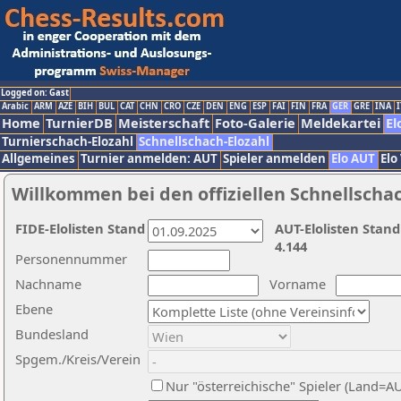
Logged on: Gast
Arabic
ARM
AZE
BIH
BUL
CAT
CHN
CRO
CZE
DEN
ENG
ESP
FAI
FIN
FRA
GER
GRE
INA
I
Home
TurnierDB
Meisterschaft
Foto-Galerie
Meldekartei
El
Turnierschach-Elozahl
Schnellschach-Elozahl
Allgemeines
Turnier anmelden: AUT
Spieler anmelden
Elo AUT
Elo
Willkommen bei den offiziellen Schnellscha
FIDE-Elolisten Stand
AUT-Elolisten Stand
4.144
Personennummer
Nachname
Vorname
Ebene
Bundesland
Spgem./Kreis/Verein
Nur "österreichische" Spieler (Land=A