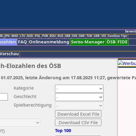
Servert
TA
JPN
MKD
LTU
NED
POL
POR
ROU
RUS
SRB
SVK
SWE
TUR
UKR
VIE
FontSize:11pt
ozahlen
FAQ
Onlineanmeldung
Swiss-Manager
ÖSB
FIDE
 Vorschau
ch-Elozahlen des ÖSB
 01.07.2025, letzte Änderung am 17.08.2025 11:27, gewertete P
Kategorie
Geschlecht
Spielberechtigung
Top 100
UT)