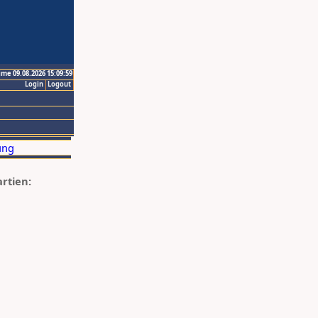
ime 09.08.2026 15:09:59
Login
Logout
artien: