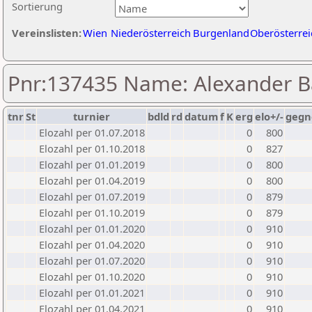
Sortierung
Vereinslisten:
Wien
Niederösterreich
Burgenland
Oberösterrei
Pnr:137435 Name: Alexander B
tnr
St
turnier
bdld
rd
datum
f
K
erg
elo+/-
gegn
Elozahl per 01.07.2018
0
800
Elozahl per 01.10.2018
0
827
Elozahl per 01.01.2019
0
800
Elozahl per 01.04.2019
0
800
Elozahl per 01.07.2019
0
879
Elozahl per 01.10.2019
0
879
Elozahl per 01.01.2020
0
910
Elozahl per 01.04.2020
0
910
Elozahl per 01.07.2020
0
910
Elozahl per 01.10.2020
0
910
Elozahl per 01.01.2021
0
910
Elozahl per 01.04.2021
0
910