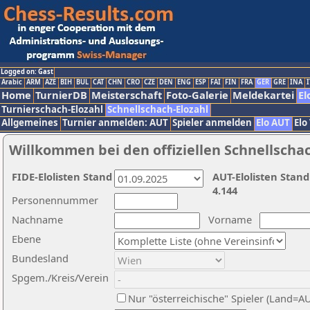
Logged on: Gast
Arabic
ARM
AZE
BIH
BUL
CAT
CHN
CRO
CZE
DEN
ENG
ESP
FAI
FIN
FRA
GER
GRE
INA
I
Home
TurnierDB
Meisterschaft
Foto-Galerie
Meldekartei
El
Turnierschach-Elozahl
Schnellschach-Elozahl
Allgemeines
Turnier anmelden: AUT
Spieler anmelden
Elo AUT
Elo
Willkommen bei den offiziellen Schnellscha
FIDE-Elolisten Stand
AUT-Elolisten Stand
4.144
Personennummer
Nachname
Vorname
Ebene
Bundesland
Spgem./Kreis/Verein
Nur "österreichische" Spieler (Land=A