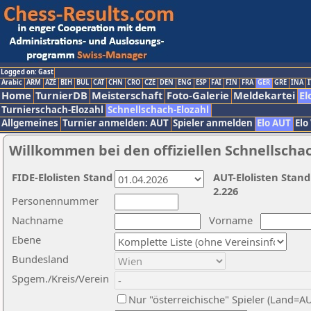
Logged on: Gast
Arabic
ARM
AZE
BIH
BUL
CAT
CHN
CRO
CZE
DEN
ENG
ESP
FAI
FIN
FRA
GER
GRE
INA
I
Home
TurnierDB
Meisterschaft
Foto-Galerie
Meldekartei
El
Turnierschach-Elozahl
Schnellschach-Elozahl
Allgemeines
Turnier anmelden: AUT
Spieler anmelden
Elo AUT
Elo
Willkommen bei den offiziellen Schnellscha
FIDE-Elolisten Stand
AUT-Elolisten Stand
2.226
Personennummer
Nachname
Vorname
Ebene
Bundesland
Spgem./Kreis/Verein
Nur "österreichische" Spieler (Land=A