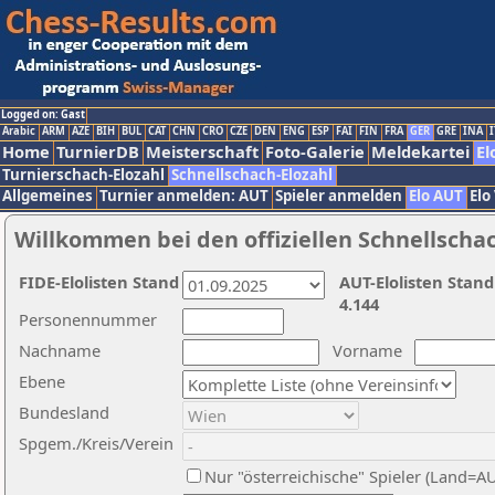
Logged on: Gast
Arabic
ARM
AZE
BIH
BUL
CAT
CHN
CRO
CZE
DEN
ENG
ESP
FAI
FIN
FRA
GER
GRE
INA
I
Home
TurnierDB
Meisterschaft
Foto-Galerie
Meldekartei
El
Turnierschach-Elozahl
Schnellschach-Elozahl
Allgemeines
Turnier anmelden: AUT
Spieler anmelden
Elo AUT
Elo
Willkommen bei den offiziellen Schnellscha
FIDE-Elolisten Stand
AUT-Elolisten Stand
4.144
Personennummer
Nachname
Vorname
Ebene
Bundesland
Spgem./Kreis/Verein
Nur "österreichische" Spieler (Land=A