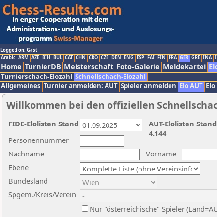
Logged on: Gast
Arabic
ARM
AZE
BIH
BUL
CAT
CHN
CRO
CZE
DEN
ENG
ESP
FAI
FIN
FRA
GER
GRE
INA
I
Home
TurnierDB
Meisterschaft
Foto-Galerie
Meldekartei
El
Turnierschach-Elozahl
Schnellschach-Elozahl
Allgemeines
Turnier anmelden: AUT
Spieler anmelden
Elo AUT
Elo
Willkommen bei den offiziellen Schnellscha
FIDE-Elolisten Stand
AUT-Elolisten Stand
4.144
Personennummer
Nachname
Vorname
Ebene
Bundesland
Spgem./Kreis/Verein
Nur "österreichische" Spieler (Land=A