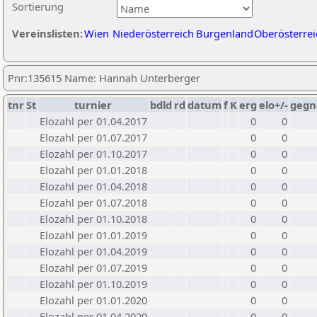
Sortierung
Vereinslisten:
Wien
Niederösterreich
Burgenland
Oberösterrei
Pnr:135615 Name: Hannah Unterberger
tnr
St
turnier
bdld
rd
datum
f
K
erg
elo+/-
gegn
Elozahl per 01.04.2017
0
0
Elozahl per 01.07.2017
0
0
Elozahl per 01.10.2017
0
0
Elozahl per 01.01.2018
0
0
Elozahl per 01.04.2018
0
0
Elozahl per 01.07.2018
0
0
Elozahl per 01.10.2018
0
0
Elozahl per 01.01.2019
0
0
Elozahl per 01.04.2019
0
0
Elozahl per 01.07.2019
0
0
Elozahl per 01.10.2019
0
0
Elozahl per 01.01.2020
0
0
Elozahl per 01.04.2020
0
0