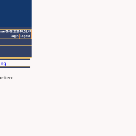
ime 06.08.2026 07:52:47
Login
Logout
artien: