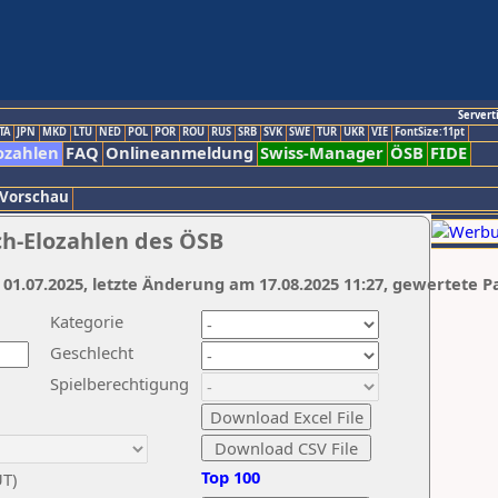
Servert
TA
JPN
MKD
LTU
NED
POL
POR
ROU
RUS
SRB
SVK
SWE
TUR
UKR
VIE
FontSize:11pt
ozahlen
FAQ
Onlineanmeldung
Swiss-Manager
ÖSB
FIDE
 Vorschau
ch-Elozahlen des ÖSB
 01.07.2025, letzte Änderung am 17.08.2025 11:27, gewertete P
Kategorie
Geschlecht
Spielberechtigung
Top 100
UT)