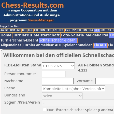
Logged on: Gast
Arabic
ARM
AZE
BIH
BUL
CAT
CHN
CRO
CZE
DEN
ENG
ESP
FAI
FIN
FRA
GER
GRE
INA
I
Home
TurnierDB
Meisterschaft
Foto-Galerie
Meldekartei
El
Turnierschach-Elozahl
Schnellschach-Elozahl
Allgemeines
Turnier anmelden: AUT
Spieler anmelden
Elo AUT
Elo
Willkommen bei den offiziellen Schnellscha
FIDE-Elolisten Stand
AUT-Elolisten Stand
4.233
Personennummer
Nachname
Vorname
Ebene
Bundesland
Spgem./Kreis/Verein
Nur "österreichische" Spieler (Land=A