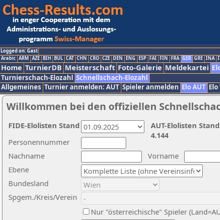
Logged on: Gast
Arabic
ARM
AZE
BIH
BUL
CAT
CHN
CRO
CZE
DEN
ENG
ESP
FAI
FIN
FRA
GER
GRE
INA
I
Home
TurnierDB
Meisterschaft
Foto-Galerie
Meldekartei
El
Turnierschach-Elozahl
Schnellschach-Elozahl
Allgemeines
Turnier anmelden: AUT
Spieler anmelden
Elo AUT
Elo
Willkommen bei den offiziellen Schnellscha
FIDE-Elolisten Stand
AUT-Elolisten Stand
4.144
Personennummer
Nachname
Vorname
Ebene
Bundesland
Spgem./Kreis/Verein
Nur "österreichische" Spieler (Land=A