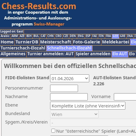
Logged on: Gast
Arabic
ARM
AZE
BIH
BUL
CAT
CHN
CRO
CZE
DEN
ENG
ESP
FAI
FIN
FRA
GER
GRE
INA
I
Home
TurnierDB
Meisterschaft
Foto-Galerie
Meldekartei
El
Turnierschach-Elozahl
Schnellschach-Elozahl
Allgemeines
Turnier anmelden: AUT
Spieler anmelden
Elo AUT
Elo
Willkommen bei den offiziellen Schnellscha
FIDE-Elolisten Stand
AUT-Elolisten Stand
2.226
Personennummer
Nachname
Vorname
Ebene
Bundesland
Spgem./Kreis/Verein
Nur "österreichische" Spieler (Land=A