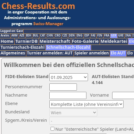
Logged on: Gast
Arabic
ARM
AZE
BIH
BUL
CAT
CHN
CRO
CZE
DEN
ENG
ESP
FAI
FIN
FRA
GER
GRE
INA
I
Home
TurnierDB
Meisterschaft
Foto-Galerie
Meldekartei
El
Turnierschach-Elozahl
Schnellschach-Elozahl
Allgemeines
Turnier anmelden: AUT
Spieler anmelden
Elo AUT
Elo
Willkommen bei den offiziellen Schnellscha
FIDE-Elolisten Stand
AUT-Elolisten Stand
4.144
Personennummer
Nachname
Vorname
Ebene
Bundesland
Spgem./Kreis/Verein
Nur "österreichische" Spieler (Land=A