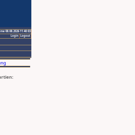
ime 08.08.2026 11:40:03
Login
Logout
artien: