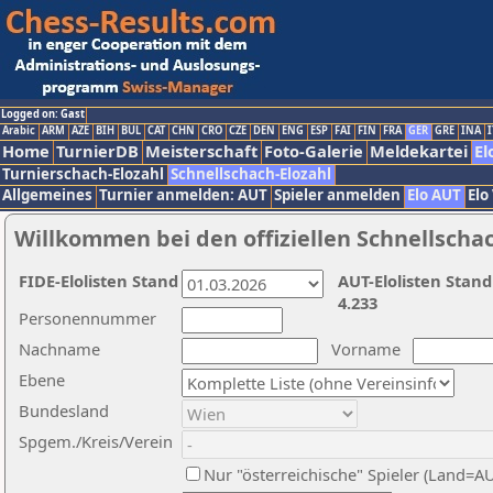
Logged on: Gast
Arabic
ARM
AZE
BIH
BUL
CAT
CHN
CRO
CZE
DEN
ENG
ESP
FAI
FIN
FRA
GER
GRE
INA
I
Home
TurnierDB
Meisterschaft
Foto-Galerie
Meldekartei
El
Turnierschach-Elozahl
Schnellschach-Elozahl
Allgemeines
Turnier anmelden: AUT
Spieler anmelden
Elo AUT
Elo
Willkommen bei den offiziellen Schnellscha
FIDE-Elolisten Stand
AUT-Elolisten Stand
4.233
Personennummer
Nachname
Vorname
Ebene
Bundesland
Spgem./Kreis/Verein
Nur "österreichische" Spieler (Land=A