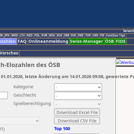
Servert
TA
JPN
MKD
LTU
NED
POL
POR
ROU
RUS
SRB
SVK
SWE
TUR
UKR
VIE
FontSize:11pt
ozahlen
FAQ
Onlineanmeldung
Swiss-Manager
ÖSB
FIDE
 Vorschau
ch-Elozahlen des ÖSB
 01.01.2026, letzte Änderung am 14.01.2026 09:08, gewertete P
Kategorie
Geschlecht
Spielberechtigung
Top 100
UT)