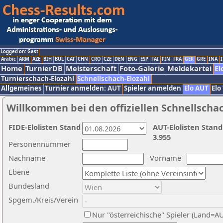
Logged on: Gast
Arabic
ARM
AZE
BIH
BUL
CAT
CHN
CRO
CZE
DEN
ENG
ESP
FAI
FIN
FRA
GER
GRE
INA
I
Home
TurnierDB
Meisterschaft
Foto-Galerie
Meldekartei
El
Turnierschach-Elozahl
Schnellschach-Elozahl
Allgemeines
Turnier anmelden: AUT
Spieler anmelden
Elo AUT
Elo
Willkommen bei den offiziellen Schnellscha
FIDE-Elolisten Stand
AUT-Elolisten Stand
3.955
Personennummer
Nachname
Vorname
Ebene
Bundesland
Spgem./Kreis/Verein
Nur "österreichische" Spieler (Land=A