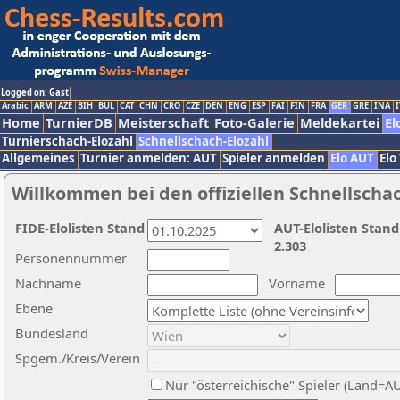
Logged on: Gast
Arabic
ARM
AZE
BIH
BUL
CAT
CHN
CRO
CZE
DEN
ENG
ESP
FAI
FIN
FRA
GER
GRE
INA
I
Home
TurnierDB
Meisterschaft
Foto-Galerie
Meldekartei
El
Turnierschach-Elozahl
Schnellschach-Elozahl
Allgemeines
Turnier anmelden: AUT
Spieler anmelden
Elo AUT
Elo
Willkommen bei den offiziellen Schnellscha
FIDE-Elolisten Stand
AUT-Elolisten Stand
2.303
Personennummer
Nachname
Vorname
Ebene
Bundesland
Spgem./Kreis/Verein
Nur "österreichische" Spieler (Land=A