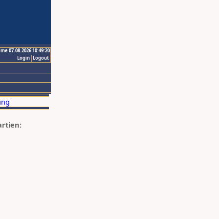
ime 07.08.2026 10:49:20
Login
Logout
artien: