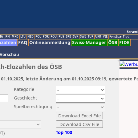
Servert
TA
JPN
MKD
LTU
NED
POL
POR
ROU
RUS
SRB
SVK
SWE
TUR
UKR
VIE
FontSize:11pt
ozahlen
FAQ
Onlineanmeldung
Swiss-Manager
ÖSB
FIDE
 Vorschau
ch-Elozahlen des ÖSB
 01.10.2025, letzte Änderung am 01.10.2025 09:19, gewertete P
Kategorie
Geschlecht
Spielberechtigung
Top 100
UT)