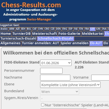
Logged on: Gast
Arabic
ARM
AZE
BIH
BUL
CAT
CHN
CRO
CZE
DEN
ENG
ESP
FAI
FIN
FRA
GER
GRE
INA
I
Home
TurnierDB
Meisterschaft
Foto-Galerie
Meldekartei
El
Turnierschach-Elozahl
Schnellschach-Elozahl
Allgemeines
Turnier anmelden: AUT
Spieler anmelden
Elo AUT
Elo
Willkommen bei den offiziellen Schnellscha
FIDE-Elolisten Stand
AUT-Elolisten Stand
2.226
Personennummer
Nachname
Vorname
Ebene
Bundesland
Spgem./Kreis/Verein
Nur "österreichische" Spieler (Land=A