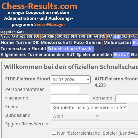
Logged on: Gast
Arabic
ARM
AZE
BIH
BUL
CAT
CHN
CRO
CZE
DEN
ENG
ESP
FAI
FIN
FRA
GER
GRE
INA
I
Home
TurnierDB
Meisterschaft
Foto-Galerie
Meldekartei
El
Turnierschach-Elozahl
Schnellschach-Elozahl
Allgemeines
Turnier anmelden: AUT
Spieler anmelden
Elo AUT
Elo
Willkommen bei den offiziellen Schnellscha
FIDE-Elolisten Stand
AUT-Elolisten Stand
4.233
Personennummer
Nachname
Vorname
Ebene
Bundesland
Spgem./Kreis/Verein
Nur "österreichische" Spieler (Land=A