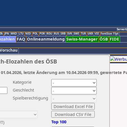
Servert
TA
JPN
MKD
LTU
NED
POL
POR
ROU
RUS
SRB
SVK
SWE
TUR
UKR
VIE
FontSize:11pt
ozahlen
FAQ
Onlineanmeldung
Swiss-Manager
ÖSB
FIDE
 Vorschau
ch-Elozahlen des ÖSB
 01.04.2026, letzte Änderung am 10.04.2026 09:59, gewertete P
Kategorie
Geschlecht
Spielberechtigung
Top 100
UT)