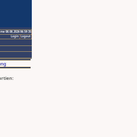
ime 08.08.2026 06:59:35
Login
Logout
artien: