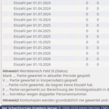
Elozahl per 01.01.2024
0
0
Elozahl per 01.04.2024
0
0
Elozahl per 01.07.2024
0
0
Elozahl per 01.10.2024
0
0
Elozahl per 01.01.2025
0
0
Elozahl per 01.04.2025
0
0
Elozahl per 01.07.2025
0
0
Elozahl per 01.10.2025
0
0
Elozahl per 01.01.2026
0
0
Elozahl per 01.04.2026
0
0
Elozahl per 01.07.2026
0
0
Elozahl per 01.10.2026
0
0
Hinweis1
Wertebereich Feld St (Status)
blank ... Partie gewertet in aktueller Periode gespielt
V ... Partie gewertet in Vorperiode(n) gespielt
- ... Partie nicht gewertet, da Gegner keine Elozahl hat.
E ... Partie vorgemerkt zur Berechnung der Einstiegselozahl in
K ... Korrektur wegen doppelter Personennummer.
Hinweis2
Kontumazen werden grundsätzlich nie gewertet und sin
Der Schachturnier-Ergebnis-Server
© 2006-2026 Heinz Herzog
, CMS