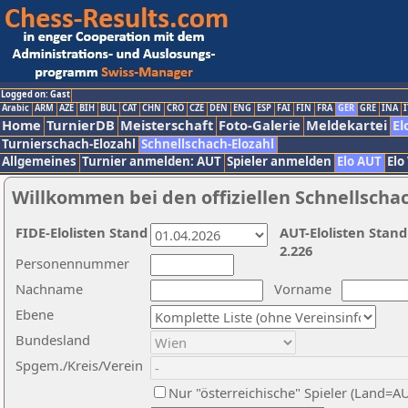
Logged on: Gast
Arabic
ARM
AZE
BIH
BUL
CAT
CHN
CRO
CZE
DEN
ENG
ESP
FAI
FIN
FRA
GER
GRE
INA
I
Home
TurnierDB
Meisterschaft
Foto-Galerie
Meldekartei
El
Turnierschach-Elozahl
Schnellschach-Elozahl
Allgemeines
Turnier anmelden: AUT
Spieler anmelden
Elo AUT
Elo
Willkommen bei den offiziellen Schnellscha
FIDE-Elolisten Stand
AUT-Elolisten Stand
2.226
Personennummer
Nachname
Vorname
Ebene
Bundesland
Spgem./Kreis/Verein
Nur "österreichische" Spieler (Land=A