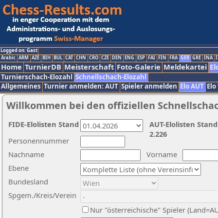
Logged on: Gast
Arabic
ARM
AZE
BIH
BUL
CAT
CHN
CRO
CZE
DEN
ENG
ESP
FAI
FIN
FRA
GER
GRE
INA
I
Home
TurnierDB
Meisterschaft
Foto-Galerie
Meldekartei
El
Turnierschach-Elozahl
Schnellschach-Elozahl
Allgemeines
Turnier anmelden: AUT
Spieler anmelden
Elo AUT
Elo
Willkommen bei den offiziellen Schnellscha
FIDE-Elolisten Stand
AUT-Elolisten Stand
2.226
Personennummer
Nachname
Vorname
Ebene
Bundesland
Spgem./Kreis/Verein
Nur "österreichische" Spieler (Land=A