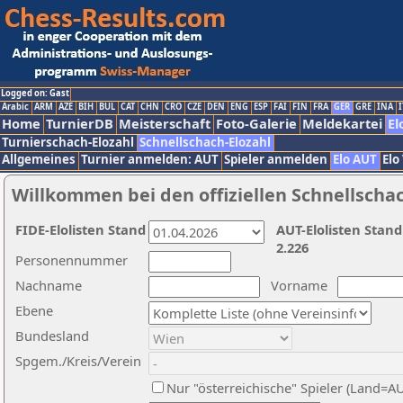
Logged on: Gast
Arabic
ARM
AZE
BIH
BUL
CAT
CHN
CRO
CZE
DEN
ENG
ESP
FAI
FIN
FRA
GER
GRE
INA
I
Home
TurnierDB
Meisterschaft
Foto-Galerie
Meldekartei
El
Turnierschach-Elozahl
Schnellschach-Elozahl
Allgemeines
Turnier anmelden: AUT
Spieler anmelden
Elo AUT
Elo
Willkommen bei den offiziellen Schnellscha
FIDE-Elolisten Stand
AUT-Elolisten Stand
2.226
Personennummer
Nachname
Vorname
Ebene
Bundesland
Spgem./Kreis/Verein
Nur "österreichische" Spieler (Land=A