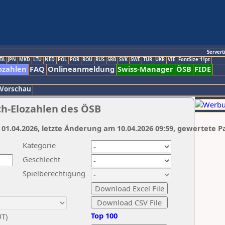
Servert
TA
JPN
MKD
LTU
NED
POL
POR
ROU
RUS
SRB
SVK
SWE
TUR
UKR
VIE
FontSize:11pt
ozahlen
FAQ
Onlineanmeldung
Swiss-Manager
ÖSB
FIDE
 Vorschau
ch-Elozahlen des ÖSB
 01.04.2026, letzte Änderung am 10.04.2026 09:59, gewertete P
Kategorie
Geschlecht
Spielberechtigung
Top 100
UT)