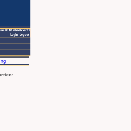
ime 08.08.2026 07:45:01
Login
Logout
artien: