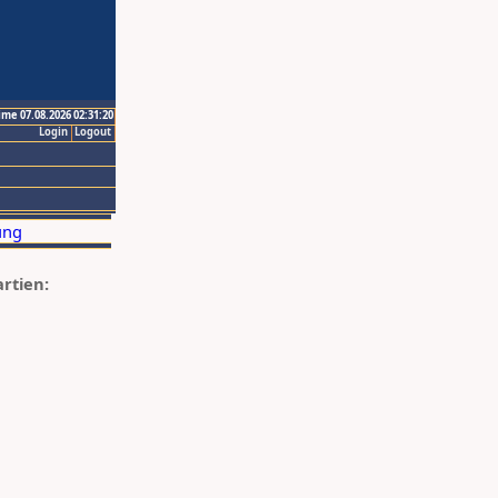
ime 07.08.2026 02:31:20
Login
Logout
artien: