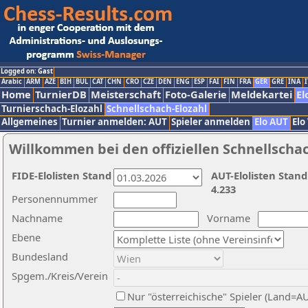
Logged on: Gast
Arabic
ARM
AZE
BIH
BUL
CAT
CHN
CRO
CZE
DEN
ENG
ESP
FAI
FIN
FRA
GER
GRE
INA
I
Home
TurnierDB
Meisterschaft
Foto-Galerie
Meldekartei
El
Turnierschach-Elozahl
Schnellschach-Elozahl
Allgemeines
Turnier anmelden: AUT
Spieler anmelden
Elo AUT
Elo
Willkommen bei den offiziellen Schnellscha
FIDE-Elolisten Stand
AUT-Elolisten Stand
4.233
Personennummer
Nachname
Vorname
Ebene
Bundesland
Spgem./Kreis/Verein
Nur "österreichische" Spieler (Land=A