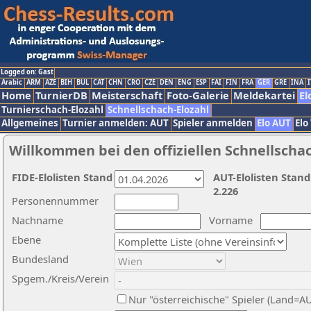
Logged on: Gast
Arabic
ARM
AZE
BIH
BUL
CAT
CHN
CRO
CZE
DEN
ENG
ESP
FAI
FIN
FRA
GER
GRE
INA
I
Home
TurnierDB
Meisterschaft
Foto-Galerie
Meldekartei
El
Turnierschach-Elozahl
Schnellschach-Elozahl
Allgemeines
Turnier anmelden: AUT
Spieler anmelden
Elo AUT
Elo
Willkommen bei den offiziellen Schnellscha
FIDE-Elolisten Stand
AUT-Elolisten Stand
2.226
Personennummer
Nachname
Vorname
Ebene
Bundesland
Spgem./Kreis/Verein
Nur "österreichische" Spieler (Land=A