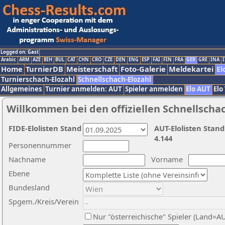
Logged on: Gast
Arabic
ARM
AZE
BIH
BUL
CAT
CHN
CRO
CZE
DEN
ENG
ESP
FAI
FIN
FRA
GER
GRE
INA
I
Home
TurnierDB
Meisterschaft
Foto-Galerie
Meldekartei
El
Turnierschach-Elozahl
Schnellschach-Elozahl
Allgemeines
Turnier anmelden: AUT
Spieler anmelden
Elo AUT
Elo
Willkommen bei den offiziellen Schnellscha
FIDE-Elolisten Stand
AUT-Elolisten Stand
4.144
Personennummer
Nachname
Vorname
Ebene
Bundesland
Spgem./Kreis/Verein
Nur "österreichische" Spieler (Land=A