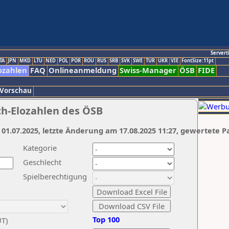
Servert
TA
JPN
MKD
LTU
NED
POL
POR
ROU
RUS
SRB
SVK
SWE
TUR
UKR
VIE
FontSize:11pt
ozahlen
FAQ
Onlineanmeldung
Swiss-Manager
ÖSB
FIDE
 Vorschau
ch-Elozahlen des ÖSB
 01.07.2025, letzte Änderung am 17.08.2025 11:27, gewertete P
Kategorie
Geschlecht
Spielberechtigung
Top 100
UT)