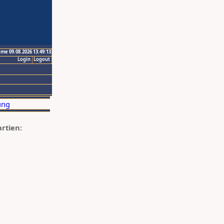
ime 09.08.2026 13:49:13
Login
Logout
artien: