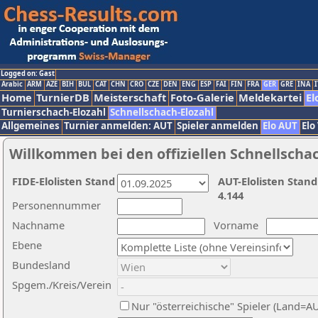
Logged on: Gast
Arabic
ARM
AZE
BIH
BUL
CAT
CHN
CRO
CZE
DEN
ENG
ESP
FAI
FIN
FRA
GER
GRE
INA
I
Home
TurnierDB
Meisterschaft
Foto-Galerie
Meldekartei
El
Turnierschach-Elozahl
Schnellschach-Elozahl
Allgemeines
Turnier anmelden: AUT
Spieler anmelden
Elo AUT
Elo
Willkommen bei den offiziellen Schnellscha
FIDE-Elolisten Stand
AUT-Elolisten Stand
4.144
Personennummer
Nachname
Vorname
Ebene
Bundesland
Spgem./Kreis/Verein
Nur "österreichische" Spieler (Land=A