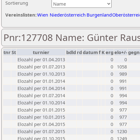
Sortierung
Vereinslisten:
Wien
Niederösterreich
Burgenland
Oberösterrei
Pnr:127708 Name: Günter Rau
tnr
St
turnier
bdld
rd
datum
f
K
erg
elo+/-
gegn
Elozahl per 01.04.2013
0
0
Elozahl per 01.07.2013
0
1058
Elozahl per 01.10.2013
0
989
Elozahl per 01.01.2014
0
991
Elozahl per 01.04.2014
0
991
Elozahl per 01.07.2014
0
994
Elozahl per 01.10.2014
0
994
Elozahl per 01.01.2015
0
977
Elozahl per 10.01.2015
0
977
Elozahl per 01.04.2015
0
977
Elozahl per 01.07.2015
0
1230
Elozahl per 01.10.2015
0
1249