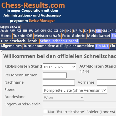
Logged on: Gast
Arabic
ARM
AZE
BIH
BUL
CAT
CHN
CRO
CZE
DEN
ENG
ESP
FAI
FIN
FRA
GER
GRE
INA
I
Home
TurnierDB
Meisterschaft
Foto-Galerie
Meldekartei
El
Turnierschach-Elozahl
Schnellschach-Elozahl
Allgemeines
Turnier anmelden: AUT
Spieler anmelden
Elo AUT
Elo
Willkommen bei den offiziellen Schnellscha
FIDE-Elolisten Stand
AUT-Elolisten Stand
4.144
Personennummer
Nachname
Vorname
Ebene
Bundesland
Spgem./Kreis/Verein
Nur "österreichische" Spieler (Land=A