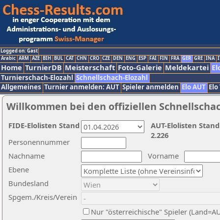
Logged on: Gast
Arabic
ARM
AZE
BIH
BUL
CAT
CHN
CRO
CZE
DEN
ENG
ESP
FAI
FIN
FRA
GER
GRE
INA
I
Home
TurnierDB
Meisterschaft
Foto-Galerie
Meldekartei
El
Turnierschach-Elozahl
Schnellschach-Elozahl
Allgemeines
Turnier anmelden: AUT
Spieler anmelden
Elo AUT
Elo
Willkommen bei den offiziellen Schnellscha
FIDE-Elolisten Stand
AUT-Elolisten Stand
2.226
Personennummer
Nachname
Vorname
Ebene
Bundesland
Spgem./Kreis/Verein
Nur "österreichische" Spieler (Land=A