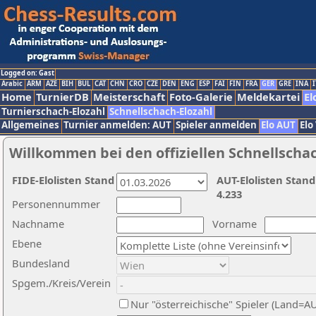
Logged on: Gast
Arabic
ARM
AZE
BIH
BUL
CAT
CHN
CRO
CZE
DEN
ENG
ESP
FAI
FIN
FRA
GER
GRE
INA
I
Home
TurnierDB
Meisterschaft
Foto-Galerie
Meldekartei
El
Turnierschach-Elozahl
Schnellschach-Elozahl
Allgemeines
Turnier anmelden: AUT
Spieler anmelden
Elo AUT
Elo
Willkommen bei den offiziellen Schnellscha
FIDE-Elolisten Stand
AUT-Elolisten Stand
4.233
Personennummer
Nachname
Vorname
Ebene
Bundesland
Spgem./Kreis/Verein
Nur "österreichische" Spieler (Land=A