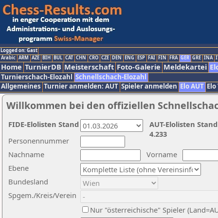
Logged on: Gast
Arabic
ARM
AZE
BIH
BUL
CAT
CHN
CRO
CZE
DEN
ENG
ESP
FAI
FIN
FRA
GER
GRE
INA
I
Home
TurnierDB
Meisterschaft
Foto-Galerie
Meldekartei
El
Turnierschach-Elozahl
Schnellschach-Elozahl
Allgemeines
Turnier anmelden: AUT
Spieler anmelden
Elo AUT
Elo
Willkommen bei den offiziellen Schnellscha
FIDE-Elolisten Stand
AUT-Elolisten Stand
4.233
Personennummer
Nachname
Vorname
Ebene
Bundesland
Spgem./Kreis/Verein
Nur "österreichische" Spieler (Land=A