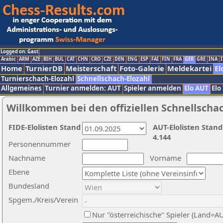
Logged on: Gast
Arabic
ARM
AZE
BIH
BUL
CAT
CHN
CRO
CZE
DEN
ENG
ESP
FAI
FIN
FRA
GER
GRE
INA
I
Home
TurnierDB
Meisterschaft
Foto-Galerie
Meldekartei
El
Turnierschach-Elozahl
Schnellschach-Elozahl
Allgemeines
Turnier anmelden: AUT
Spieler anmelden
Elo AUT
Elo
Willkommen bei den offiziellen Schnellscha
FIDE-Elolisten Stand
AUT-Elolisten Stand
4.144
Personennummer
Nachname
Vorname
Ebene
Bundesland
Spgem./Kreis/Verein
Nur "österreichische" Spieler (Land=A