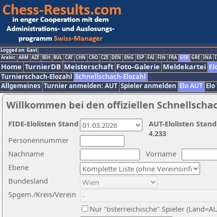
Logged on: Gast
Arabic
ARM
AZE
BIH
BUL
CAT
CHN
CRO
CZE
DEN
ENG
ESP
FAI
FIN
FRA
GER
GRE
INA
I
Home
TurnierDB
Meisterschaft
Foto-Galerie
Meldekartei
El
Turnierschach-Elozahl
Schnellschach-Elozahl
Allgemeines
Turnier anmelden: AUT
Spieler anmelden
Elo AUT
Elo
Willkommen bei den offiziellen Schnellscha
FIDE-Elolisten Stand
AUT-Elolisten Stand
4.233
Personennummer
Nachname
Vorname
Ebene
Bundesland
Spgem./Kreis/Verein
Nur "österreichische" Spieler (Land=A