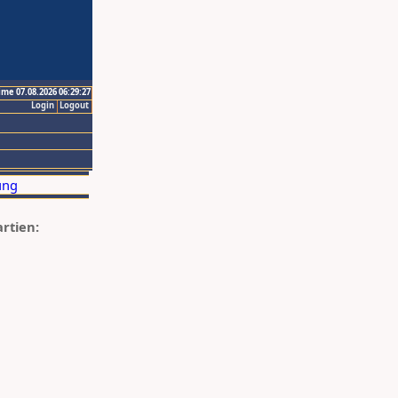
ime 07.08.2026 06:29:27
Login
Logout
artien: