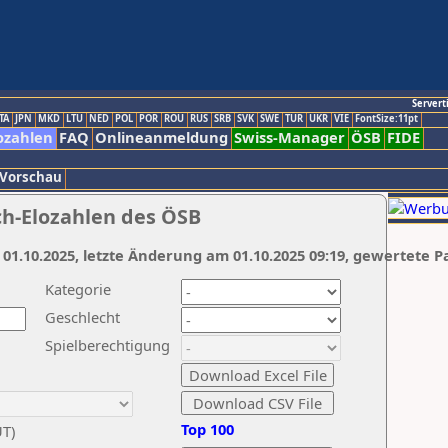
Servert
TA
JPN
MKD
LTU
NED
POL
POR
ROU
RUS
SRB
SVK
SWE
TUR
UKR
VIE
FontSize:11pt
ozahlen
FAQ
Onlineanmeldung
Swiss-Manager
ÖSB
FIDE
 Vorschau
ch-Elozahlen des ÖSB
 01.10.2025, letzte Änderung am 01.10.2025 09:19, gewertete P
Kategorie
Geschlecht
Spielberechtigung
Top 100
UT)