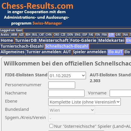
Logged on: Gast
Arabic
ARM
AZE
BIH
BUL
CAT
CHN
CRO
CZE
DEN
ENG
ESP
FAI
FIN
FRA
GER
GRE
INA
I
Home
TurnierDB
Meisterschaft
Foto-Galerie
Meldekartei
El
Turnierschach-Elozahl
Schnellschach-Elozahl
Allgemeines
Turnier anmelden: AUT
Spieler anmelden
Elo AUT
Elo
Willkommen bei den offiziellen Schnellscha
FIDE-Elolisten Stand
AUT-Elolisten Stand
2.303
Personennummer
Nachname
Vorname
Ebene
Bundesland
Spgem./Kreis/Verein
Nur "österreichische" Spieler (Land=A